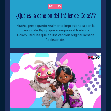
NOTICIAS
¿Qué es la canción del tráiler de DokeV?
Mucha gente quedó realmente impresionada con la
canción de K-pop que acompañó al tráiler de
DokeV. Resulta que es una canción original llamada
'Rockstar' de...