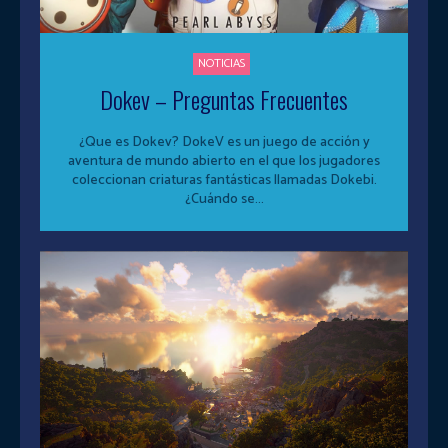
NOTICIAS
Dokev – Preguntas Frecuentes
¿Que es Dokev? DokeV es un juego de acción y
aventura de mundo abierto en el que los jugadores
coleccionan criaturas fantásticas llamadas Dokebi.
¿Cuándo se...