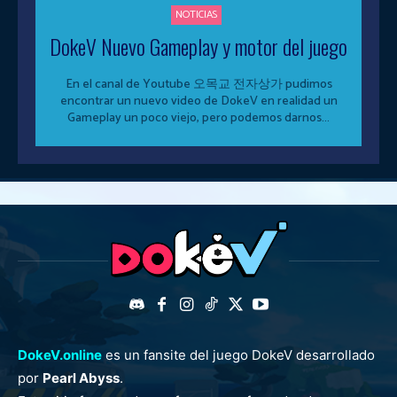
NOTICIAS
DokeV Nuevo Gameplay y motor del juego
En el canal de Youtube 오목교 전자상가 pudimos
encontrar un nuevo video de DokeV en realidad un
Gameplay un poco viejo, pero podemos darnos...
DokeV.online
es un fansite del juego DokeV desarrollado
por
Pearl Abyss
.