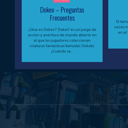
Dokev – Preguntas
Frecuentes
El tam
veces m
¿Que es Dokev? DokeV es un juego de
en el tr
acción y aventura de mundo abierto en
el que los jugadores coleccionan
criaturas fantásticas llamadas Dokebi.
¿Cuándo se...