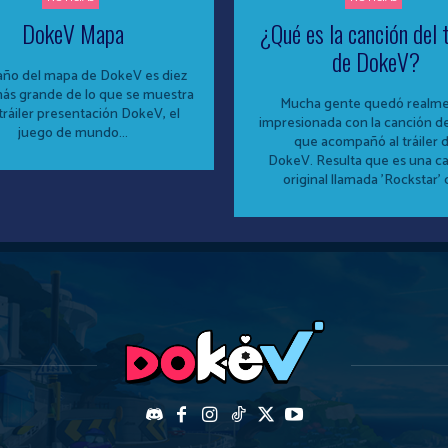
DokeV Mapa
¿Qué es la canción del t
de DokeV?
año del mapa de DokeV es diez
ás grande de lo que se muestra
Mucha gente quedó realm
áiler presentación DokeV, el
impresionada con la canción d
juego de mundo...
que acompañó al tráiler 
DokeV. Resulta que es una c
original llamada 'Rockstar' d