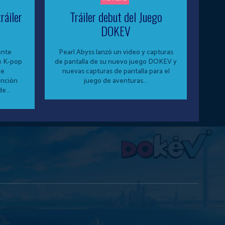
ráiler
Tráiler debut del Juego
DOKEV
ente
Pearl Abyss lanzó un video y capturas
e K-pop
de pantalla de su nuevo juego DOKEV y
de
nuevas capturas de pantalla para el
anción
juego de aventuras...
e...