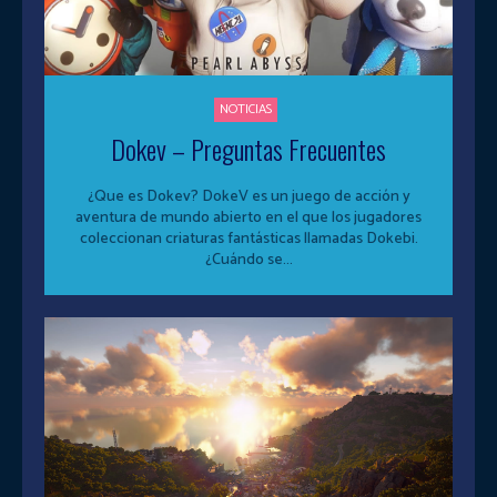
NOTICIAS
Dokev – Preguntas Frecuentes
¿Que es Dokev? DokeV es un juego de acción y
aventura de mundo abierto en el que los jugadores
coleccionan criaturas fantásticas llamadas Dokebi.
¿Cuándo se...