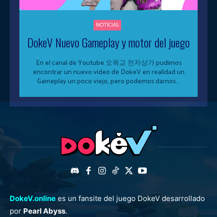
NOTICIAS
DokeV Nuevo Gameplay y motor del juego
En el canal de Youtube 오목교 전자상가 pudimos
encontrar un nuevo video de DokeV en realidad un
Gameplay un poco viejo, pero podemos darnos...
DokeV.online
es un fansite del juego DokeV desarrollado
por
Pearl Abyss
.