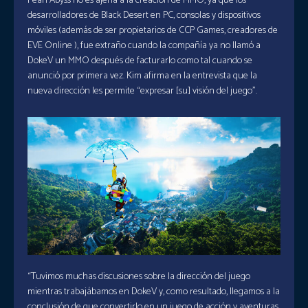
Pearl Abyss no es ajena a la creación de MMO, ya que los
desarrolladores de Black Desert en PC, consolas y dispositivos
móviles (además de ser propietarios de CCP Games, creadores de
EVE Online ), fue extraño cuando la compañía ya no llamó a
DokeV un MMO después de facturarlo como tal cuando se
anunció por primera vez. Kim afirma en la entrevista que la
nueva dirección les permite “expresar [su] visión del juego”.
“Tuvimos muchas discusiones sobre la dirección del juego
mientras trabajábamos en DokeV y, como resultado, llegamos a la
conclusión de que convertirlo en un juego de acción y aventuras