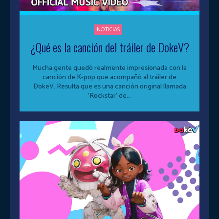
NOTICIAS
¿Qué es la canción del tráiler de DokeV?
Mucha gente quedó realmente impresionada con la
canción de K-pop que acompañó al tráiler de
DokeV. Resulta que es una canción original llamada
'Rockstar' de...